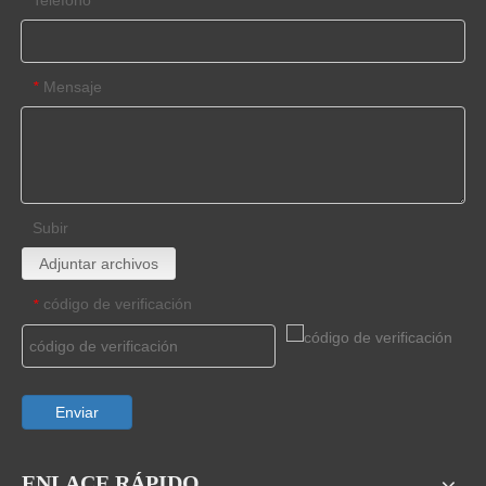
Mensaje
*
Subir
Adjuntar archivos
código de verificación
*
Enviar
ENLACE RÁPIDO