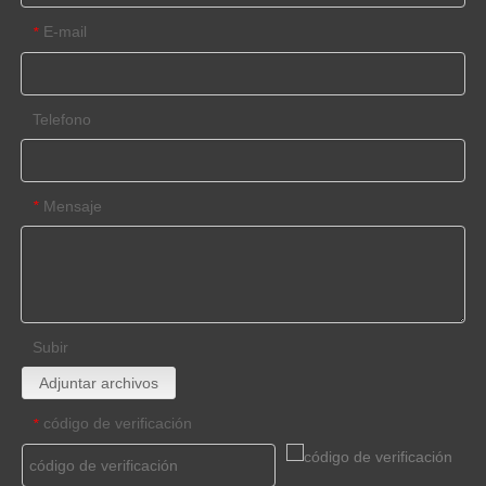
E-mail
*
Telefono
Mensaje
*
Subir
Adjuntar archivos
código de verificación
*