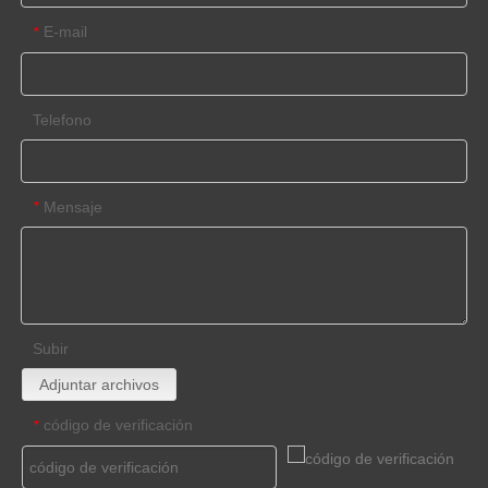
E-mail
*
Telefono
Mensaje
*
Subir
Adjuntar archivos
código de verificación
*