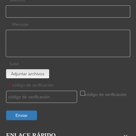
Mensaje
*
Subir
Adjuntar archivos
código de verificación
*
Enviar
ENLACE RÁPIDO