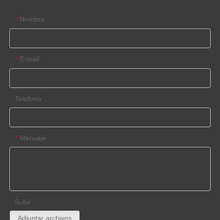
Nombre
*
E-mail
*
Telefono
Mensaje
*
Subir
Adjuntar archivos