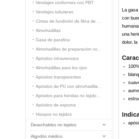
Vendajes conformes con PBT
La gasa 
Vendajes tubulares
con buen
Cintas de fundición de fibra de vidrio
humanas.
Almohadillas
una heri
Gasa de parafina
dolor, la
Almohadillas de preparación con alcohol
Carac
Apósitos intravenosos
100% 
Almohadillas para los ojos
blanq
Apósitos transparentes
suav
Apósitos de PU con almohadilla absorbente
aumen
Apósitos para heridas no tejidos con almohadilla absorbente
estru
Apósitos de espuma
Indic
Hisopos no tejidos
apósi
Desechables no tejidos
Algodón médico