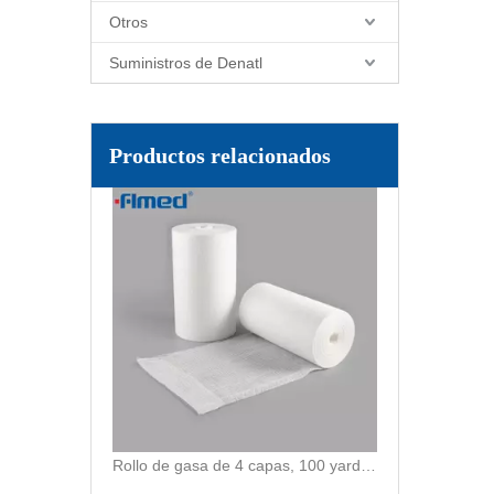
Otros
Suministros de Denatl
Rollo de gasa de algodón absorbente médico blanqueado
Productos relacionados
Rollo de gasa de 4 capas, 100 yardas, 13 hilos, papel Kraft blanco y azul