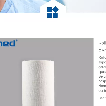
Rol
CAP
Roll
algo
gara
tipos
Se u
hospi
Norm
dentr
Cant