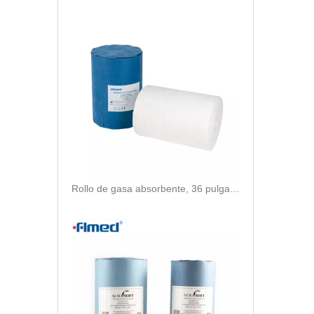
Rollo de gasa absorbente, 36 pulgadas x 100 yardas, rollo de gasa médica de 4 capas, rollo de gasa absorbente