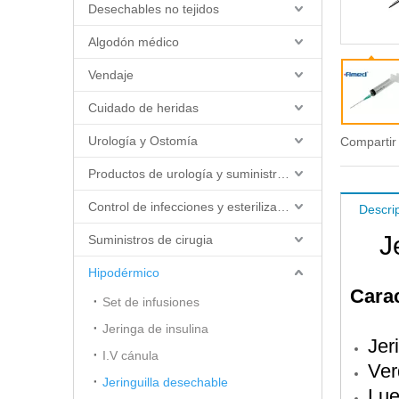
Desechables no tejidos
Algodón médico
Vendaje
Cuidado de heridas
Urología y Ostomía
Compartir
Productos de urología y suministros de catéter
Control de infecciones y esterilización
Descri
J
Suministros de cirugia
Hipodérmico
Carac
Set de infusiones
Jeringa de insulina
Jer
I.V cánula
Ver
Jeringuilla desechable
Lue