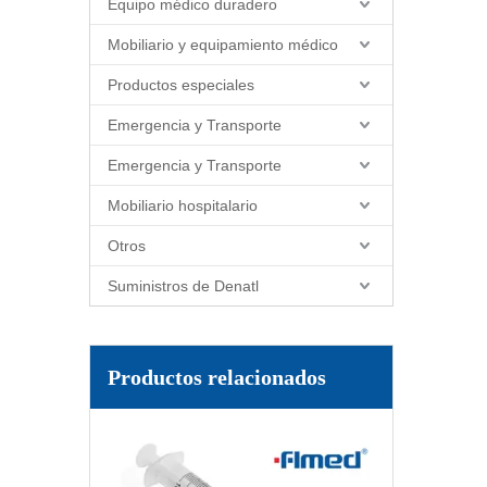
Equipo médico duradero
Mobiliario y equipamiento médico
Productos especiales
Emergencia y Transporte
Emergencia y Transporte
Mobiliario hospitalario
Otros
Suministros de Denatl
Jeringa médica desechable jeringa de 20 ml con 21 g de aguja hipodérmica excéntrica 1, 1/2 "pulgada
Productos relacionados