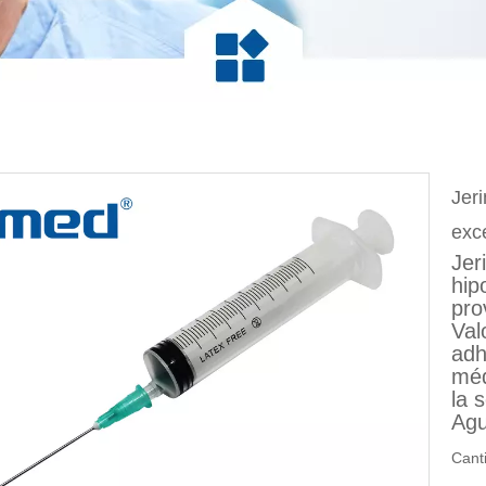
Jer
exc
Jer
hip
pro
Val
adh
méd
la 
Agu
Cant