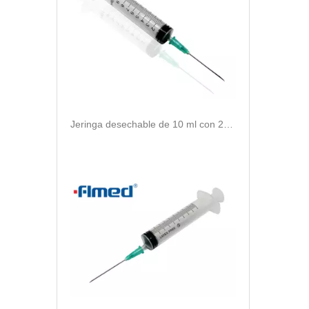
Jeringa desechable de 10 ml con 21 g de aguja hipodérmica CE ISO13485: 2016 marcada