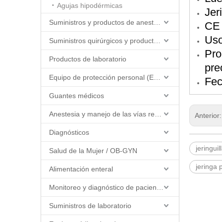
Agujas hipodérmicas
Jer
Suministros y productos de anestesia
CE
Uso
Suministros quirúrgicos y productos quirúrgicos
Pro
Productos de laboratorio
pre
Equipo de protección personal (EPP)
Fec
Guantes médicos
Anestesia y manejo de las vías respiratorias
Anterior
Diagnósticos
jeringui
Salud de la Mujer / OB-GYN
jeringa 
Alimentación enteral
Monitoreo y diagnóstico de pacientes
Suministros de laboratorio