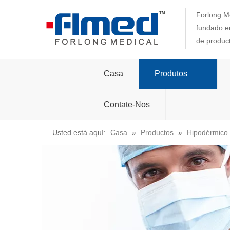
Forlong Me
fundado en
de produc
Casa
Produtos
Contate-Nos
Usted está aquí:
Casa
»
Productos
»
Hipodérmico