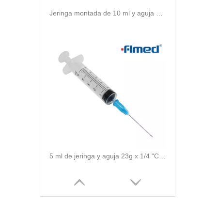
Jeringa montada de 10 ml y aguja de uso único CE marcado
5 ml de jeringa y aguja 23g x 1/4 "CE marcado solo uso