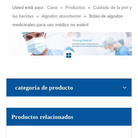
Usted está aquí:
Casa
»
Productos
»
Cuidado de la piel y
las heridas
»
Algodón absorbente
»
Bolas de algodón
Rollos de algodón (paquete de 1000 piezas) Rollos de algodón dental esterilizables en autoclave
Rollo Algodon Dental Desechable No 2 1000g
medicinales para uso médico no estéril
categoria de producto
Algodón Quirúrgico Doblado En Zig-Zag
Algodon Absorbente Zig Zag 500g
Productos relacionados