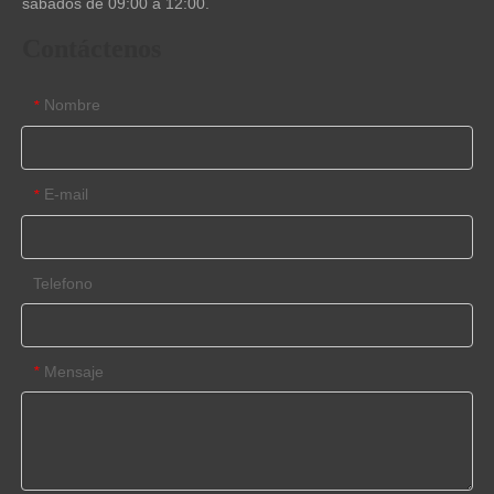
sábados de 09:00 a 12:00.
Contáctenos
Nombre
*
E-mail
*
Telefono
Mensaje
*