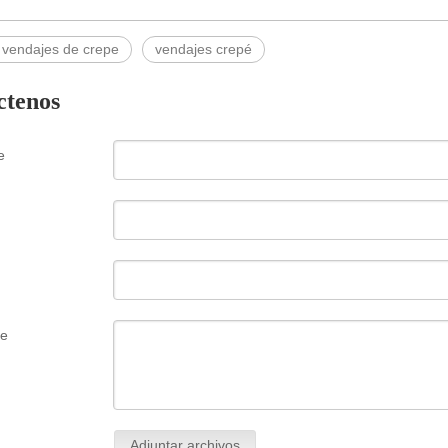
 vendajes de crepe
vendajes crepé
ctenos
e
je
Adjuntar archivos