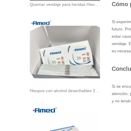
Cómo pr
Quemar vendaje para heridas Hisopo de gasa peraffin
Si experim
futuro. Pr
estar caus
vendaje. E
es necesar
Conclu
Si se encu
Hisopos con alcohol desechables 3 cm x 3 cm 200 s
atención, 
y no tend