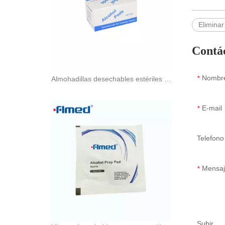
Eliminar
Contá
Nombr
*
Almohadillas desechables estériles de preparación con alcohol de 3 cm x 3 cm
E-mail
*
Telefono
Mensa
*
Subir