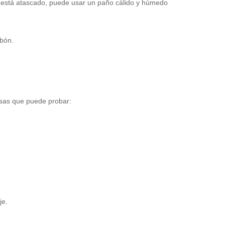
e está atascado, puede usar un paño cálido y húmedo
abón.
osas que puede probar:
je.