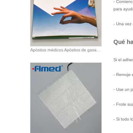
- Comienc
para ayuda
- Una vez 
Qué ha
Apósitos médicos Apósitos de gasa con vaselina
Si el adhe
- Remoje e
- Use un j
- Frote su
- Si todo 