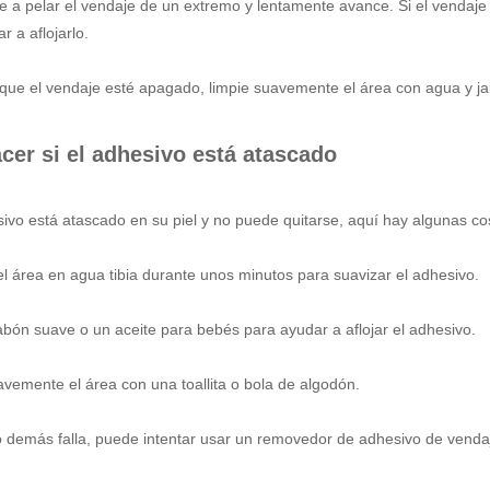
e a pelar el vendaje de un extremo y lentamente avance. Si el vendaj
r a aflojarlo.
que el vendaje esté apagado, limpie suavemente el área con agua y j
cer si el adhesivo está atascado
sivo está atascado en su piel y no puede quitarse, aquí hay algunas c
l área en agua tibia durante unos minutos para suavizar el adhesivo.
abón suave o un aceite para bebés para ayudar a aflojar el adhesivo.
avemente el área con una toallita o bola de algodón.
lo demás falla, puede intentar usar un removedor de adhesivo de venda