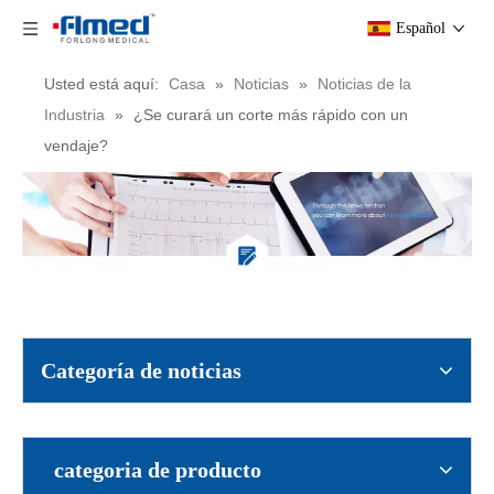
Español
Usted está aquí:
Casa
»
Noticias
»
Noticias de la
Industria
»
¿Se curará un corte más rápido con un
vendaje?
Jeringa y aguja de insulina desechables de 1 ml, 12,7 mm x 29 g
Jeringa y aguja de insulina desechables de 1 ml de 8 mm x 30 g
Categoría de noticias
categoria de producto