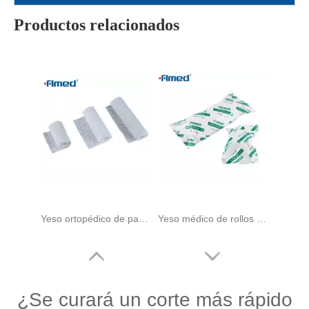
Jeringa y aguja de insulina de 0,5 ml, 29 g x 13 mm (29 g x 1/2 pulgadas)
Uso desechable VENDACIÓN POP VENDIENCIA DE CADRE COLA COLTAPÉDICO CURGICAL
Productos relacionados
Yeso ortopédico de parís (pop) venda
Yeso médico de rollos de vendaje de París
¿Se curará un corte más rápido